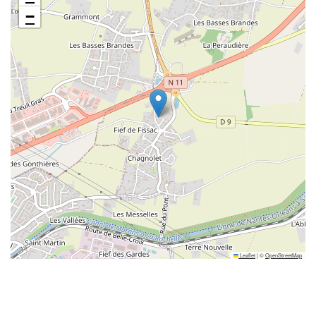
−
Leaflet
|
©
OpenStreetMap