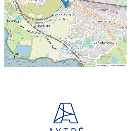
Leaflet
|
©
OpenStreetMap