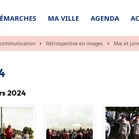
DÉMARCHES
MA VILLE
AGENDA
AC
t communication
Rétrospective en images
Mai et jui
4
rs 2024