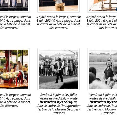
rend le large », samedi
« Aytré prend le large », samedi
« Aytré prend le large
24 à Aytré-plage, dans
8 juin 2024 à Aytré-plage, dans
8 juin 2024 à Aytré-p
de la Fête de la mer et
le cadre de la Fête de la mer et
le cadre de la Fête de
des littoraux.
des littoraux.
des littoraux
rend le large », samedi
Vendredi 8 juin, « Les folles
Vendredi 8 juin, « Le
24 à Aytré-plage, dans
visites de Fred Billy », visite
visites de Fred Billy 
de la Fête de la mer et
𝗵𝗶𝘀𝘁𝗼𝗿𝗶𝗰𝗼 𝗵𝘆𝘀𝘁𝗲́𝗿𝗶𝗾𝘂𝗲,
𝗵𝗶𝘀𝘁𝗼𝗿𝗶𝗰𝗼 𝗵𝘆𝘀𝘁𝗲
des littoraux.
dans le cadre de l’inauguration
dans le cadre de l’in
festive de la Maison Georges-
festive de la Maison
Brassens.
Brassens.