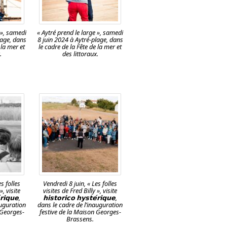
 », samedi
« Aytré prend le large », samedi
lage, dans
8 juin 2024 à Aytré-plage, dans
 la mer et
le cadre de la Fête de la mer et
.
des littoraux.
s folles
Vendredi 8 juin, « Les folles
», visite
visites de Fred Billy », visite
́𝗿𝗶𝗾𝘂𝗲,
𝗵𝗶𝘀𝘁𝗼𝗿𝗶𝗰𝗼 𝗵𝘆𝘀𝘁𝗲́𝗿𝗶𝗾𝘂𝗲,
auguration
dans le cadre de l’inauguration
 Georges-
festive de la Maison Georges-
Brassens.