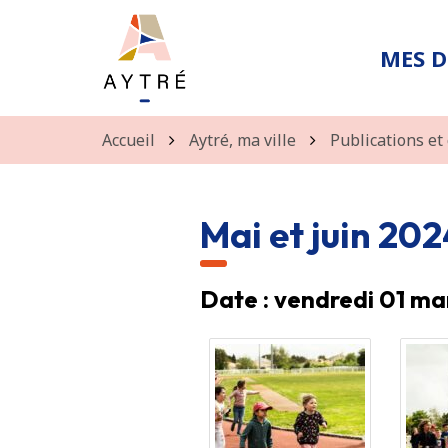
Gestion des traceurs
MES 
Accueil
Aytré, ma ville
Publications e
Mai et juin 202
Date : vendredi 01 ma