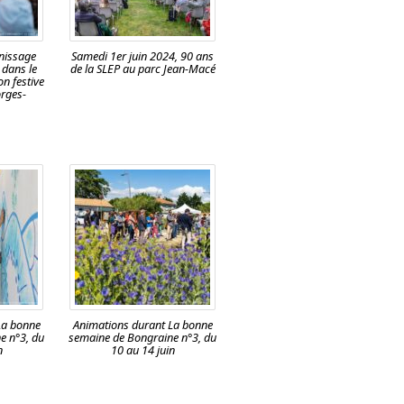
rnissage
Samedi 1er juin 2024, 90 ans
 dans le
de la SLEP au parc Jean-Macé
on festive
rges-
La bonne
Animations durant La bonne
e n°3, du
semaine de Bongraine n°3, du
n
10 au 14 juin