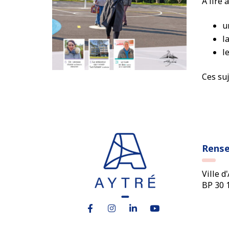
À lire 
u
l
l
Ces suj
Rens
Ville d
BP 30 
Lien vers le compte Facebook
Lien vers le compte Instagram
Lien vers le compte Link
Lien vers la chaîne