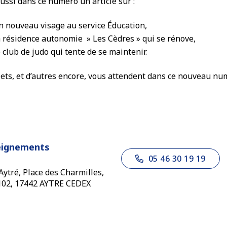
aussi dans ce numéro un article sur :
n nouveau visage au service Éducation,
a résidence autonomie » Les Cèdres » qui se rénove,
e club de judo qui tente de se maintenir.
ets, et d’autres encore, vous attendent dans ce nouveau nu
eignements
05 46 30 19 19
'Aytré, Place des Charmilles,
102, 17442 AYTRE CEDEX
edin
 Youtube