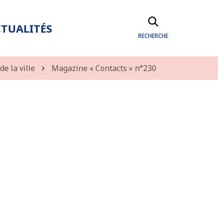
TUALITÉS
RECHERCHE
e la ville
Magazine « Contacts » n°230